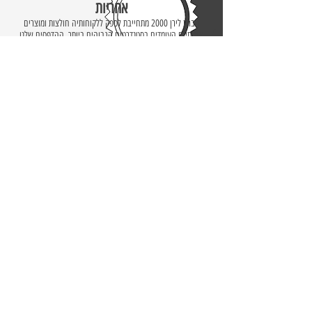
אחריות
חברת לירן 2000 מתחייבת לספק ללקוחותיה חולצות ומוצרים
איכותיים העומדים בסטנדרטים הגבוהים ביותר. ההדפסים שלנו
הם מהחדישים ביותר שיש כיום במשק. או מחויבים להעניק את
השירות המתקדם והאיכותי ביותר ללקוחות שלנו.
קביעת פגישה
רוצים להתרגש בחולצה מגניבה? למתג את העסק שלכם בחולצות או
מוצרים? להדפיס מגוון חולצות ומתנות לאירוע או למסיבה? בשביל
זה אנחנו פה. צרו קשר או השאירו פרטים ונציג שלנו יחזור אליכם
במהירות, יעזור ויבצע את מבוקשכם בצורה הטובה ביותר
ליצירת קשר
Liran 2000
ביגוד
לירן 2000
קטגוריות הדפסה