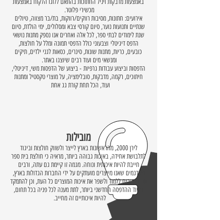
באמצעות מדבקות ויניל החתוכות בהתאם ללוגו הלקוח באמצעות
מכשירי פלוטר.
אירועים: חתונות, מסיבות רווקים/רווקות, בת/בר מצווה, טיולים
שנתיים ותנועות נוער, סיום קורסי צבא ומסלולים, ימי הולדת, סיום
שנת לימודים לבתי ספר, לכל אלה ואחרים אנו נספק מתנות נושאי
הדפס דיגיטלי וצבעוני כולל הדפסי תמונה ומלל על חולצות,
כובעים, כריות, מתנות שונות, סינרים, כסאות לגני ילדים, תיקים
ומנשאי מים ועוד רבים שיוצגו באתר.
הדפסות וביצוע עבודות גרפיות - ביצוע של הדפסות משי, דיגיטלי,
חיתוכים, רקמה, מדבקות, סובלימציה, על מוצרי טקסטיל ומתנות
ועוד, הכל תחת קורת גג אחת
מובילות
לירן 2000, מהראשונות בארץ לייצר ולשווק חולצות וביגוד
לתלבושת אחידה, באיכות גבוהה ביותר, מראיה כי חולצת בית ספר
חייבת להיות איכותית ונוחה. מגמה זו קיימת גם עתה, ורבים
מהדגמים שאנו מייצרים מועתקים על ידי החברות הגדולות בארץ,
אנו מחויבים ללמוד ולשפר את איכות המוצרים כל העת, וכן להתמקד
בציוד ההדפסה החדשני ביותר, לתת מענה לכל פניה בכל תחום,
להיות איכותיים זה מחייב.