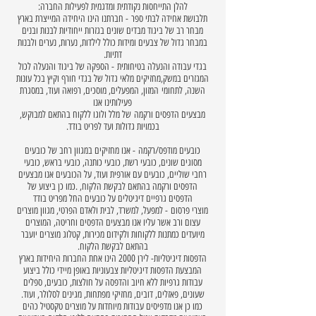
להלן התייחסות נקודתית ומדגמית לפעילות החברה:
תלבושת אחידה לבתי ספר - חברתנו הינו היחידה המייצרת בארץ
מבחר רב של ביגוד מבדים שונים בגזרות ייחודיות לבנות ובנים
במבחר גדול של צבעים ומידות כולל לילדות, נערות, נערים ולבנות
דתיות.
בגדי עבודה והנעלה בטיחותית - הספקה של ביגוד והנעלה לכול
המגזרים במשק,מחזיקים מלאי גדול של בגדי חורף וקיץ בכל עונות
השנה, לתחומי המזון, המפעלים, מוסכים, רפואה ועוד, במסגרת
פעילותינו אנו
מבצעים הדפסים ורקמה של מלל ולוגו ללקוח בהתאם למבוקש,
בכמויות גדולות ועד לפריט בודד.
כובעים מודפס/רקמה - אנו מחזיקים במגוון רחב של כובעים
מסוגים שונים, כובעי רשת, כובעי כותנה, כובעי בראש, כובעי
רחבי שוליים, כובעים עם אורפית ועוד, על הכובעים אנו מבצעים
הדפסים ורקמה בהתאם לבקשת הלקוח, .כמו כן ביצוע של
הדפסים גרפיים דיגיטלים על כובעים החל מפריט בודד
מוצרי פרסום - למפעל, למשרד, לבית ולאדם הפרטי, מגוון מוצרים
עצום ורב אשר עליו אנו מבצעים הדפסים וחריטה, המוצרים
מיועדים כמתנות ללקוחות ולקידום מכירות, קטלוג מוצרים יועבר
בהתאם לבקשת הלקוח.
הדפסות דיגיטליות- לירן 2000 הינו אחת החברות היחידות בארץ
המבצעת הדפסות דיגיטליות צבעוניות באופן מיידי כולל ביצוע
עבודות גרפיות ללא חיוב והדפסה על חולצות, כובעים, ספלים
שעונים, פאזלים, דובים, מחזיקי מפתחות, מגינים לסלולר, ועוד.
כמו כן אנו מדפיסים עבודות מיוחדות על מוצרים טקסטיל כהים