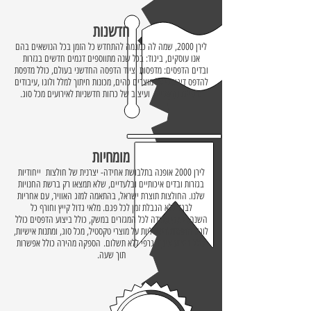
חדשנות
לירן 2000, שמה לה כמגמה להתחדש כל הזמן בכל הנושאים בהם
אנו עוסקים, ביגוד: בכל שנה מתווספים דגמים חדשים בגזרות
ובדים הדפסים: מדפסות וציוד הדפסה החדשני בעולם, כולל מדפסת
להדפס דיגיטלי על מוצרים כהים, מכונות חיתוך למלל ולוגו ,עיבודים
גרפיים חדשניים, ועיצוב של כרזות חדשניות לאירועים מכל סוג.
מומחיות
לירן 2000 אופנה בתלבושת אחידה- יצרנית של חולצות ייחודיות
בגזרות ובדים איכותיים ובלעדיים, שלא תמצאו רק ברשת החנויות
שלנו. החולצות תוצרת ישראל, בהתאמה למזג האוויר, עם אחריות
לבגד ללא הגבלת זמן לכל פגם. מלאי גדול קייץ וחורף כל
השנה. בגדי עבודה לכל המגזרים במשק, כולל ביצוע הדפסים כולל
לוגו. הדפסות דיגיטליות על מוצרי טקסטיל, מכל סוג, ומתנות אישיות,
כולל ביצוע עיבוד גרפי ללא תשלום. הספקה מהירה כולל אפשרות
תוך שעה.