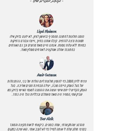
- לקוחות מספרים עלינו -
Ligal Maimon
הזמנו חולצות לחתונה מהסניף בראשון לציון. לא ידענו בדיוק אילו
תמונות נרצה להדפיס. קיבלו אותנו בחיוך, וייצרו עבורנו גרפיקות
במיוחד ללא עלות נוספת. אנחנו היינו מאוד מרוצים וכך גם האורחים
בחתונה! אחלה אטרקציה לאורחים מומלץ מאוד.
Amir Gutman
פניתי ללירן 2000 כדי להזמין חולצות ליום הולדת של בני, ההתנהלות
של בעל העסק הייתה טובה, יעילה מבחינת זמנים ואדיבה. בעל
העסק הקדיש לי יחס אישי ועשה את ההזמנה לטעמי האישי בדיוק כמו
שביקשתי,המחיר היה מאוד משתלם ובכלליות הכל היה נהדר.
Bar Aizik
מהרגע שהתקשרתי, עמדו בזמנים. ביקשתי לראות סקיצה והמוכר
בסניף חולון שלח לי אותה למייל כדי לא לעכב אותי. הוא שינה במקום