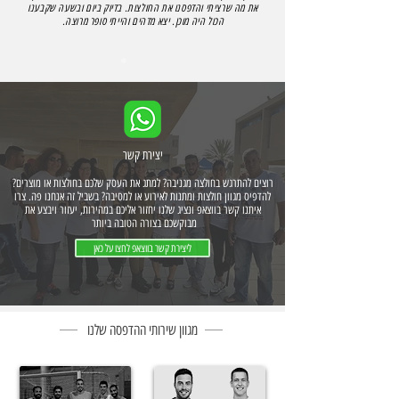
את מה שרציתי והדפסנו את החולצות. בדיוק ביום ובשעה שקבענו
הכול היה מוכן. יצא מדהים והייתי סופר מרוצה.
יצירת קשר
רוצים להתרגש בחולצה מגניבה? למתג את העסק שלכם בחולצות או מוצרים?
להדפיס מגוון חולצות ומתנות לאירוע או למסיבה? בשביל זה אנחנו פה. צרו
איתנו קשר בווצאפ
ונציג שלנו יחזור אליכם במהירות, יעזור ויבצע את
מבוקשכם
בצורה הטובה ביותר
ליצירת קשר בווצאפ לחצו על כאן
מגוון שירותי ההדפסה שלנו