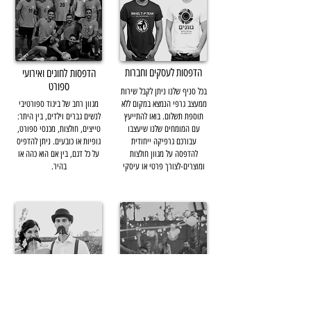
הדפסות לעסקים וחברות
הדפסות לחוגים ואירועי
ספורט
בכל סניף שלנו ניתן לקבל שירות
ממעצב גרפי הנמצא במקום ללא
מגוון רחב של ביגוד ספורטיבי
תוספת תשלום. בואו להתייעץ
לנשים גברים וילדים, בין היתר:
עם המומחים שלנו שיעצבו
טייצים, חולצות, מכנסי ספורט,
עבורכם גרפיקה ייחודית
גופיות או כובעים. ניתן להדפיס
להדפסה על מגוון חולצות
על כל דגם, בין אם הוא כהה או
ומוצרים-לצורך פרטי או עיסקי
בהיר.
הדפסות לאירועים ומסיבות
אתכם גם בחתונות