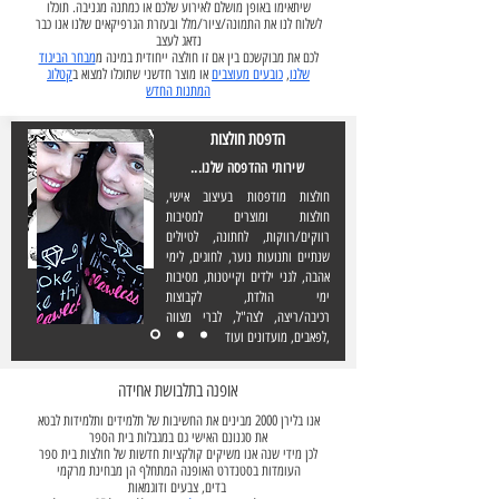
שיתאימו באופן מושלם לאירוע שלכם או כמתנה מגניבה. תוכלו
לשלוח לנו את התמונה/ציור/מלל ובעזרת הגרפיקאים שלנו אנו כבר
נדאג לעצב
לכם את מבוקשכם בין אם זו חולצה ייחודית במינה מ
מבחר הביגוד
שלנו
,
כובעים מעוצבים
או מוצר חדשני שתוכלו למצוא ב
קטלוג
המתנות החדש
הדפסת חולצות
שירותי ההדפסה שלנו...
חולצות מודפסות בעיצוב אישי,
חולצות ומוצרים למסיבות
רווקים/רווקות, לחתונה, לטיולים
שנתיים ותנועות נוער, לחוגים, לימי
אהבה, לגני ילדים וקייטנות, מסיבות
ימי הולדת, לקבוצות
רכיבה/ריצה, לצה"ל, לברי מצווה
,לפאבים, מועדונים ועוד
אופנה בתלבושת אחידה
אנו בלירן 2000 מבינים את החשיבות של תלמידים ותלמידות לבטא
את סגנונם האישי גם במגבלות בית הספר
לכן מידי שנה אנו משיקים קולקציות חדשות של חולצות בית ספר
העומדות בסטנדרט האופנה המתחלף הן מבחינת מרקמי
בדים, צבעים ודוגמאות