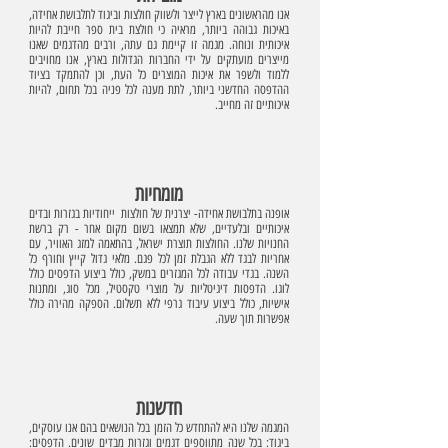
אנו מהראשונים בארץ לייצר ולשווק חולצות וביגוד לתלבושת אחידה,
באיכות גבוהה ביותר, מראיה כי חולצת בית ספר חייבת להיות
איכותית ונוחה. מגמה זו קיימת גם עתה, ורבים מהדגמים שאנו
מייצרים מועתקים על ידי החברות הגדולות בארץ, אנו מחויבים
ללמוד ולשפר את איכות המוצרים כל העת, וכן להתמקד בציוד
ההדפסה החדשני ביותר, לתת מענה לכל פניה בכל תחום, להיות
איכותיים זה מחייב.
מומחיות
אופנה בתלבושת אחידה- יצרנית של חולצות ייחודיות בגזרות ובדים
איכותיים ובלעדיים, שלא תמצאו בשום מקום אחר - רק ברשת
החנויות שלנו. החולצות תוצרת ישראל, בהתאמה למזג האוויר, עם
אחריות לבגד ללא הגבלת זמן לכל פגם. מלאי גדול קייץ וחורף כל
השנה. בגדי עבודה לכל המגזרים במשק, כולל ביצוע הדפסים כולל
לוגו. הדפסות דיגיטליות על מוצרי טקסטיל, מכל סוג, ומתנות
אישיות, כולל ביצוע עיבוד גרפי ללא תשלום. הספקה מהירה כולל
אפשרות תוך שעה.
חדשנות
המגמה שלנו היא להתחדש כל הזמן בכל הנושאים בהם אנו עוסקים,
ביגוד: בכל שנה מתווספים דגמים וגזרות מבדים שונים. הדפסים: