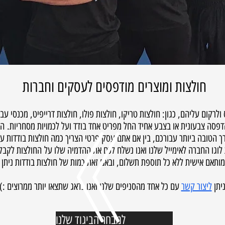
חולצות ומוצרים מודפסים לעסקים וחברות
רקום עליהם, כגון: חולצות טריקו, חולצות פולו, חולצות דרייפיט, מכנסי עבו
 הדפסה צבעונית או בצבע אחיד החל מפריט אחד בודד ועל לכמויות מסחריות. 
ך הטובה ביותר עבורכם, בין אם אתם עסק פרטי הצריך כמה חולצות בודדות עם
את לוגו החברה לאימייל שלנו ואנו נשלח לכם את ההדמיה שלו על החולצות לקב
 מותאם אישית ללא כל תוספת תשלום, ובאם זאת כמות של חולצות בודדות ניתן
יתן
ליצור קשר
עם כל אחד מהסניפים שלנו ואנו נדאג שתצאו יותר ממרוצים :)
למבחר הביגוד שלנו