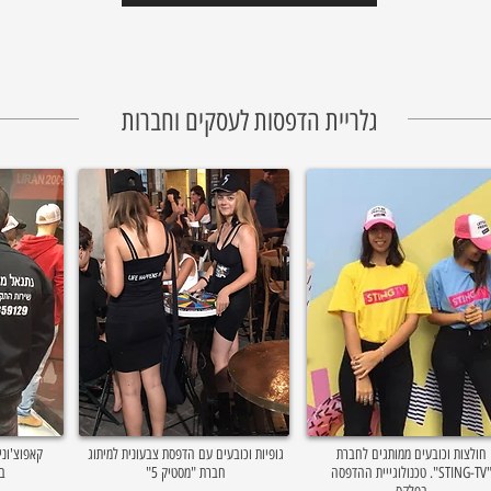
גלריית הדפסות לעסקים וחברות
חולצות וכובעים ממותגים לחברת
גופיות וכובעים עם הדפסת צבעונית למיתוג
קאפוצ'וני
"STING-TV". טכנולוגייית ההדפסה
חברת "מסטיק 5"
בצ