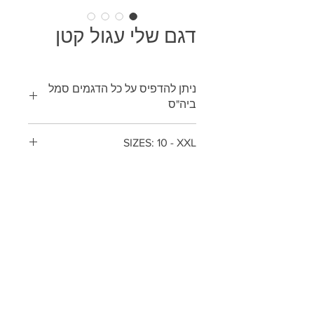
דגם שלי עגול קטן
ניתן להדפיס על כל הדגמים סמל
ביה"ס
דוגמנית : שירי דנינו
SIZES: 10 - XXL
סמלי ביה"ס לכל ערי המרכז