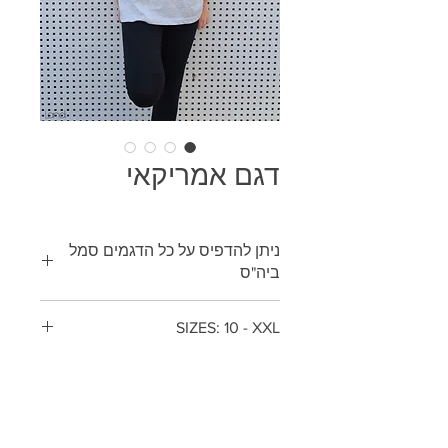
דגם אמריקאי
ניתן להדפיס על כל הדגמים סמל
ביה"ס
דוגמנית : שירי דנינו
SIZES: 10 - XXL
Liad Anav + Igor Ilyushenko : צלמים
סמלי ביה"ס לכל ערי המרכז